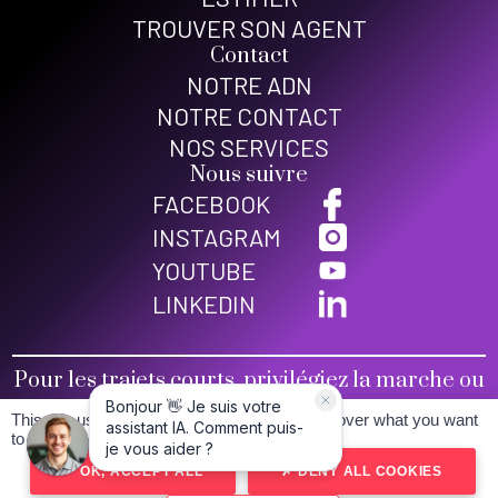
TROUVER SON AGENT
Contact
NOTRE ADN
NOTRE CONTACT
NOS SERVICES
Nous suivre
FACEBOOK
INSTAGRAM
YOUTUBE
LINKEDIN
Pour les trajets courts, privilégiez la marche ou
le vélo
This site uses cookies and gives you control over what you want
Conditions générales de vente
to activate
Mentions légales
OK, ACCEPT ALL
DENY ALL COOKIES
Politique de confidentialité