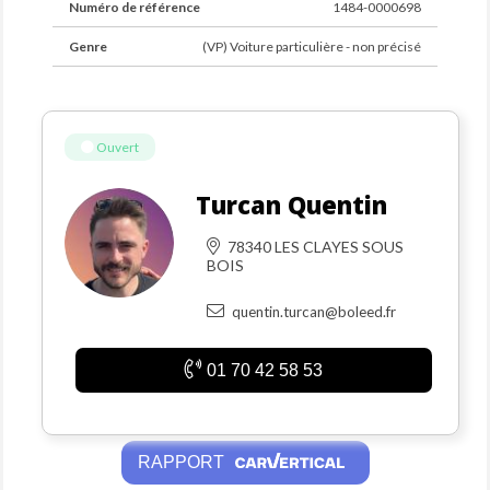
Numéro de référence
1484-0000698
Genre
(VP) Voiture particulière - non précisé
Ouvert
Turcan Quentin
78340 LES CLAYES SOUS
BOIS
quentin.turcan@boleed.fr
01 70 42 58 53
RAPPORT