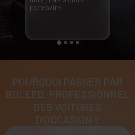
s et
mois grâce à notre
minut
partenaire.
sa qua
1
2
3
4
POURQUOI PASSER PAR
BOLEED, PROFESSIONNEL
DES VOITURES
D'OCCASION ?