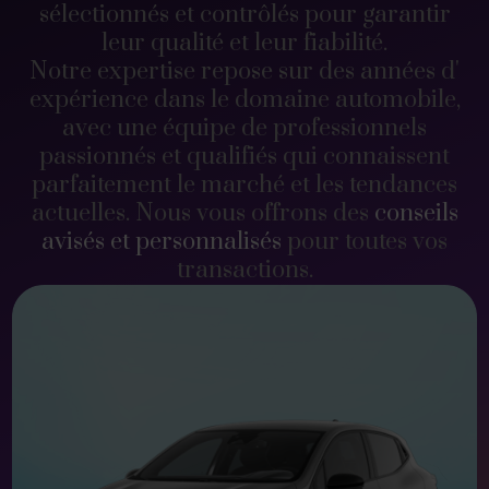
sélectionnés et contrôlés pour garantir
leur qualité et leur fiabilité.
Notre expertise repose sur des années d'
expérience dans le domaine automobile,
avec une équipe de professionnels
passionnés et qualifiés qui connaissent
parfaitement le marché et les tendances
actuelles. Nous vous offrons des
conseils
avisés et personnalisés
pour toutes vos
transactions.