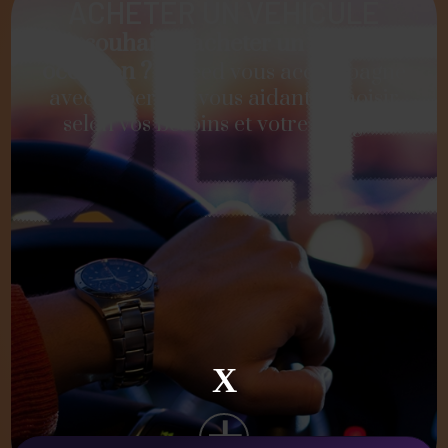
ACHETER UN VÉHICULE
Vous souhaitez acheter un véhicule d'
occasion ?
Boleed vous accompagne
avec expertise, vous aidant à choisir
selon vos besoins et votre budget.
X
+