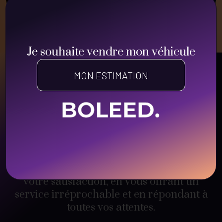
1
2
3
4
Je souhaite vendre mon véhicule
MON ESTIMATION
QUELQUES CHIFFRES
La transparence est au cœur de notre
engagement :
pas de frais cachés ni de
surprises
. Votre sécurité est également
notre priorité, avec des
mesures strictes
pour garantir des transactions sécurisées
.
Nous mettons tout en œuvre pour assurer
votre satisfaction, en vous offrant un
service irréprochable et en répondant à
toutes vos attentes.