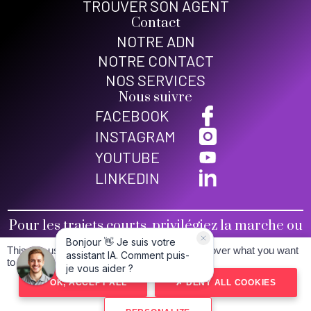
TROUVER SON AGENT
Contact
NOTRE ADN
NOTRE CONTACT
NOS SERVICES
Nous suivre
FACEBOOK
INSTAGRAM
YOUTUBE
LINKEDIN
Pour les trajets courts, privilégiez la marche ou
le vélo
This site uses cookies and gives you control over what you want
Conditions générales de vente
to activate
Mentions légales
OK, ACCEPT ALL
DENY ALL COOKIES
Politique de confidentialité
Plan du site
Estimez ma voiture