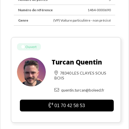
roues motrices d’une valeur inférieure à 60 000 € TTC.
Numéro de référence
1484-0000690
Genre
(VP) Voiture particulière - non précisé
Ouvert
Turcan Quentin
78340 LES CLAYES SOUS
BOIS
quentin.turcan@boleed.fr
01 70 42 58 53