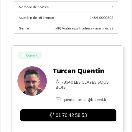
(¹) Tarifs applicables pour les véhicules particuliers 2
Nombre de portes
5
roues motrices d’une valeur inférieure à 60 000 € TTC.
Numéro de référence
1484-0000605
Genre
(VP) Voiture particulière - non précisé
Ouvert
Turcan Quentin
78340 LES CLAYES SOUS
BOIS
quentin.turcan@boleed.fr
01 70 42 58 53