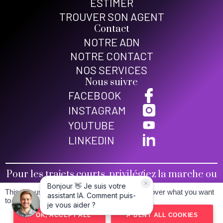
ESTIMER
TROUVER SON AGENT
Contact
NOTRE ADN
NOTRE CONTACT
NOS SERVICES
Nous suivre
FACEBOOK
INSTAGRAM
YOUTUBE
LINKEDIN
Pour les trajets courts, privilégiez la marche ou
le vélo
This site uses cookies and gives you control over what you want
Conditions générales de vente
to activate
Mentions légales
OK, ACCEPT ALL
DENY ALL COOKIES
Politique de confidentialité