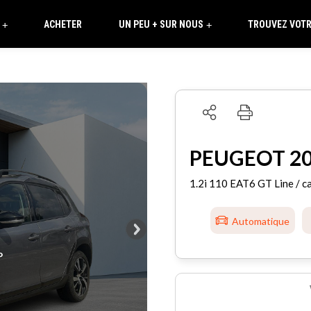
ACHETER
UN PEU + SUR NOUS
TROUVEZ VOTR
+
+
PEUGEOT 2
1.2i 110 EAT6 GT Line / ca
Automatique
°