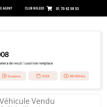
01 70 42 58 53
E AGENT
CLUB BOLEED
008
mera de recul / courroie remplace
Essence
2018
88 000 km
Véhicule Vendu