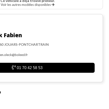
Ce véhicule a déjà trouvé preneur.
Voir les autres modèles disponibles
k Fabien
760 JOUARS-PONTCHARTRAIN
ien.oleck@boleed.fr
01 70 42 58 53
n