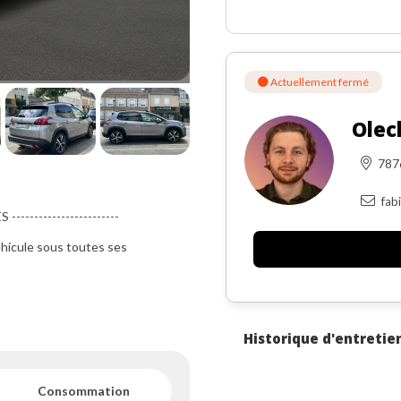
Actuellement fermé
Olec
78
fab
--------------------
véhicule sous toutes ses
Historique d'entretie
tuelles et données à titre
Consommation