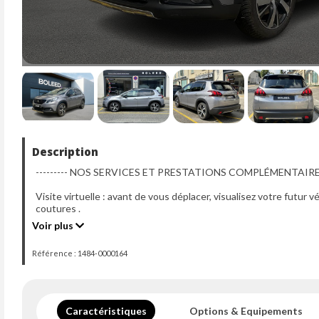
Description
--------- NOS SERVICES ET PRESTATIONS COMPLÉMENTAIRES ----
Visite virtuelle : avant de vous déplacer, visualisez votre futur 
coutures .
Contactez-nous pour en voir plus !
Voir plus
- Extension de garantie jusqu'à 48 mois.
Référence : 1484-0000164
- Solutions de Financement de 12 à 84 mois avec LEASEWAY.
- Livraison dans toute la France métropolitaine (sur devis).
- Reprise possible de votre ancien véhicule.
- Les informations délivrées par cette annonce sont non contrac
indicatif.
Caractéristiques
Options & Equipements