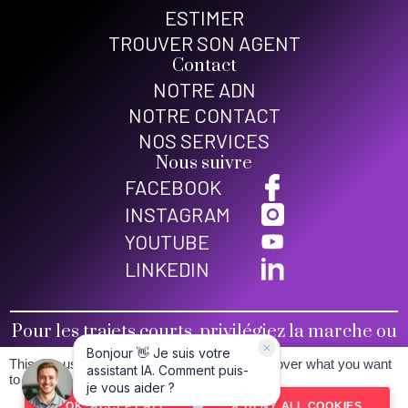
ESTIMER
TROUVER SON AGENT
Contact
NOTRE ADN
NOTRE CONTACT
NOS SERVICES
Nous suivre
FACEBOOK
INSTAGRAM
YOUTUBE
LINKEDIN
Pour les trajets courts, privilégiez la marche ou
le vélo
This site uses cookies and gives you control over what you want
Conditions générales de vente
to activate
Mentions légales
OK, ACCEPT ALL
DENY ALL COOKIES