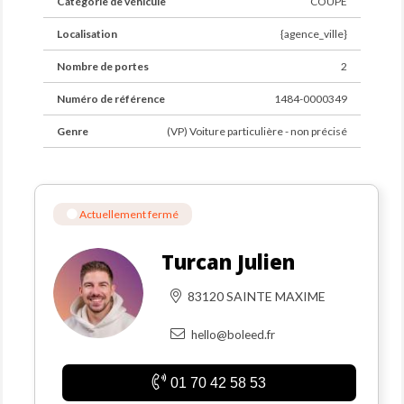
Catégorie de véhicule
COUPÉ
Localisation
{agence_ville}
Nombre de portes
2
Numéro de référence
1484-0000349
Genre
(VP) Voiture particulière - non précisé
Actuellement fermé
Turcan Julien
83120 SAINTE MAXIME
hello@boleed.fr
01 70 42 58 53