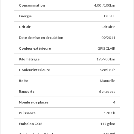
Consommation
4.00 l/100km
Energie
DIESEL
Crit'air
Crit'air 2
Date de mise en circulation
09/2011
Couleur extérieure
GRIS CLAIR
Kilométrage
198 900 km
Couleur intérieure
Semi cuir
Boîte
Manuelle
Rapports
6 vitesses
Nombre de places
4
Puissance
170 Ch
Emission CO2
117 g/km