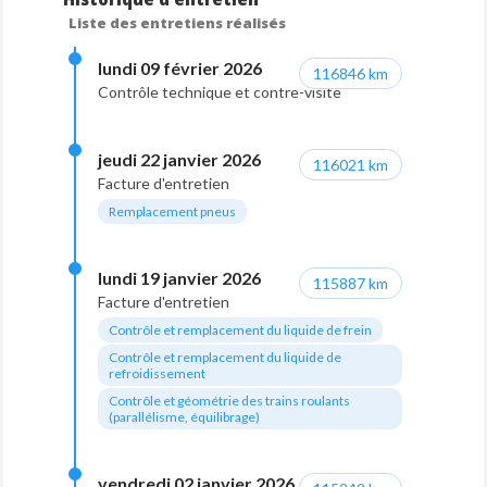
indicatif et non contractuelles.
Liste des entretiens réalisés
⸻
lundi 09 février 2026
116846 km
HONORAIRES & CONDITIONS
Contrôle technique et contre-visite
Dans le cadre de notre activité d’intermédiation
automobile, des frais d'agence sont appliqués à la charge
jeudi 22 janvier 2026
de l’acquéreur :
116021 km
Facture d'entretien
Frais d'agence – 691 € TTC
Remplacement pneus
Incluant :
• Gestion administrative (hors carte grise)
• Préparation complète du véhicule
lundi 19 janvier 2026
115887 km
• Mise à disposition avec carburant
Facture d'entretien
• Garantie commerciale 6 mois incluse
Contrôle et remplacement du liquide de frein
⸻
Contrôle et remplacement du liquide de
refroidissement
OPTION DISPONIBLE
Contrôle et géométrie des trains roulants
(parallélisme, équilibrage)
Pack Prestige – 1 091 € TTC (en remplacement du pack
standard)
• Démarches administratives (hors carte grise)
• Préparation esthétique haut de gamme
vendredi 02 janvier 2026