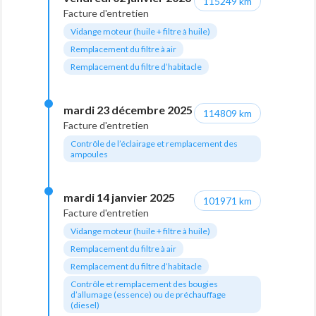
115249 km
• Plein de carburant
Facture d'entretien
• Garantie 12 mois
Vidange moteur (huile + filtre à huile)
⸻
Remplacement du filtre à air
Remplacement du filtre d’habitacle
Pour plus d’informations contactez votre agent local
Quentin Turcan 0647660806
Ce véhicule est en mandat de vente avec un particulier.
mardi 23 décembre 2025
114809 km
Facture d'entretien
Contrôle de l’éclairage et remplacement des
ampoules
mardi 14 janvier 2025
101971 km
Facture d'entretien
Vidange moteur (huile + filtre à huile)
Remplacement du filtre à air
Remplacement du filtre d’habitacle
Contrôle et remplacement des bougies
d’allumage (essence) ou de préchauffage
(diesel)