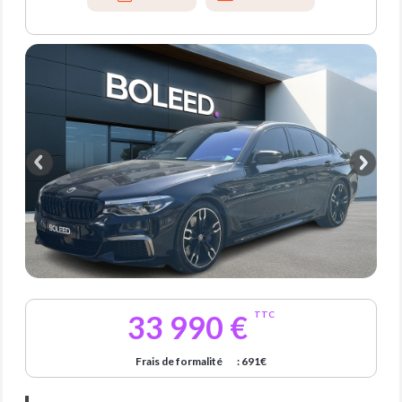
33 990 €
TTC
Frais de formalité
: 691€