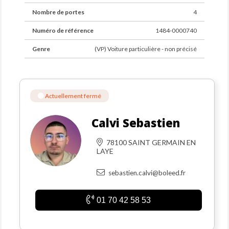
Nombre de portes
4
Numéro de référence
1484-0000740
Genre
(VP) Voiture particulière - non précisé
Actuellement fermé
Calvi Sebastien
78100 SAINT GERMAIN EN
LAYE
sebastien.calvi@boleed.fr
01 70 42 58 53