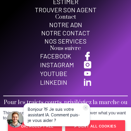
ESTIMER
TROUVER SON AGENT
Contact
NOTRE ADN
NOTRE CONTACT
NOS SERVICES
Nous suivre
FACEBOOK
INSTAGRAM
YOUTUBE
LINKEDIN
Pour les trajets courts, privilégiez la marche ou
le vélo
This site uses cookies and gives you control over what you want
Conditions générales de vente
to activate
Mentions légales
OK, ACCEPT ALL
DENY ALL COOKIES
Politique de confidentialité