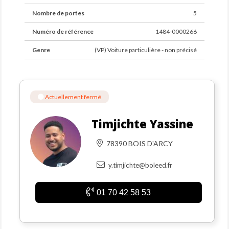
Nombre de portes
5
Numéro de référence
1484-0000266
Genre
(VP) Voiture particulière - non précisé
Actuellement fermé
Timjichte Yassine
78390 BOIS D'ARCY
y.timjichte@boleed.fr
01 70 42 58 53