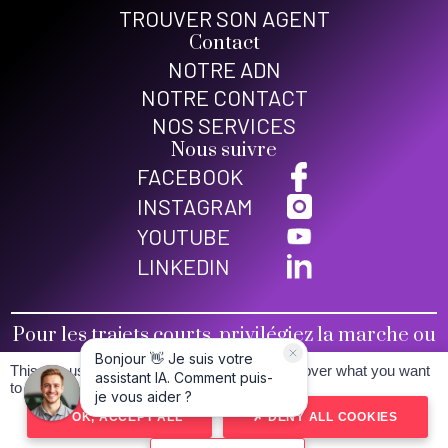
TROUVER SON AGENT
Contact
NOTRE ADN
NOTRE CONTACT
NOS SERVICES
Nous suivre
FACEBOOK
INSTAGRAM
YOUTUBE
LINKEDIN
Pour les trajets courts, privilégiez la marche ou
le vélo
This site uses cookies and gives you control over what you want
Conditions générales de vente
to activate
Mentions légales
OK, ACCEPT ALL
DENY ALL COOKIES
Politique de confidentialité