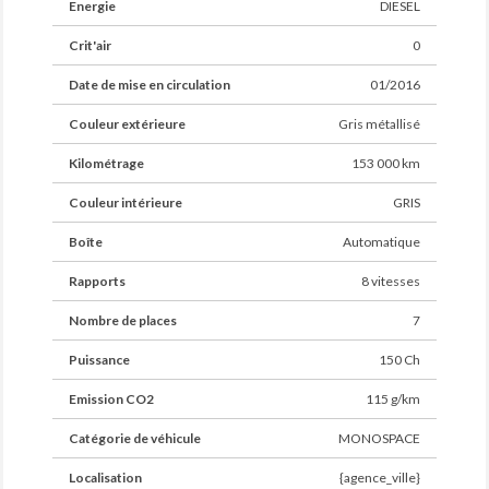
mois
Energie
DIESEL
inclus + Surprise du chef
________________________________________________________________
Crit'air
0
Veuillez contacter votre conseiller pour obtenir les
Date de mise en circulation
01/2016
conditions tarifaires applicables. (¹) Tarif pour les
véhicules deux roues motrices dont la valeur de vente
Couleur extérieure
Gris métallisé
est inférieure à 60 000 € TTC.
________________________________________________________________V
Kilométrage
153 000 km
visible sur rendez vous
Couleur intérieure
GRIS
Boîte
Automatique
Rapports
8 vitesses
Nombre de places
7
Puissance
150 Ch
Emission CO2
115 g/km
Catégorie de véhicule
MONOSPACE
Localisation
{agence_ville}