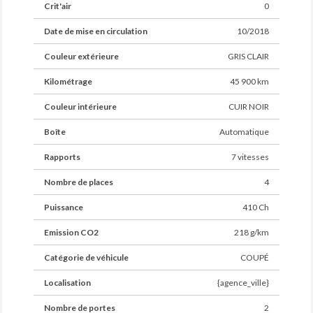
________________________________________________________________
Crit'air
0
Veuillez contacter votre conseiller pour obtenir les
Date de mise en circulation
10/2018
conditions tarifaires applicables. (¹) Tarif pour les
véhicules deux roues motrices dont la valeur de vente
Couleur extérieure
GRIS CLAIR
est inférieure à 60 000 € TTC.
________________________________________________________________V
Kilométrage
45 900 km
visible sur rendez vous
Couleur intérieure
CUIR NOIR
Boîte
Automatique
Rapports
7 vitesses
Nombre de places
4
Puissance
410 Ch
Emission CO2
218 g/km
Catégorie de véhicule
COUPÉ
Localisation
{agence_ville}
Nombre de portes
2