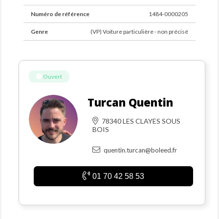
Numéro de référence
1484-0000205
Genre
(VP) Voiture particulière - non précisé
Ouvert
Turcan Quentin
78340 LES CLAYES SOUS
BOIS
quentin.turcan@boleed.fr
01 70 42 58 53