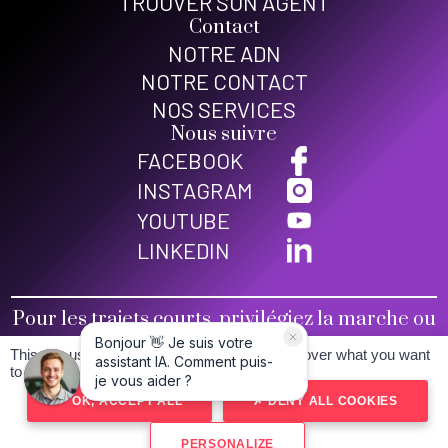
TROUVER SON AGENT
Contact
NOTRE ADN
NOTRE CONTACT
NOS SERVICES
Nous suivre
FACEBOOK
INSTAGRAM
YOUTUBE
LINKEDIN
Pour les trajets courts, privilégiez la marche ou
le vélo
This site uses cookies and gives you control over what you want
Conditions générales de vente
to activate
Mentions légales
OK, ACCEPT ALL
DENY ALL COOKIES
Politique de confidentialité
Plan du site
Estimez ma voiture
PERSONALIZE