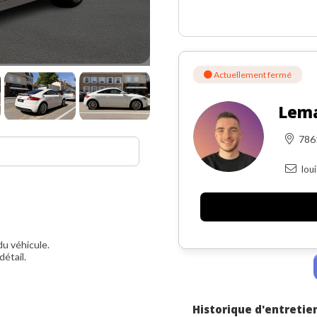
Actuellement fermé
Lema
786
lou
du véhicule.
détail.
Historique d'entretie