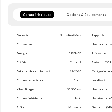
Les informations de cette annonce sont données à titre indicati
Caractéristiques
Options & Equipements
⸻
HONORAIRES & CONDITIONS
Dans le cadre de notre activité d’intermédiation automobile, des
Garantie
Garantie 6 Mois
Rapports
charge de l’acquéreur :
Consommation
nc
Nombre de pla
Honoraires acquéreur – 691 € TTC
Energie
ESSENCE
Puissance
Incluant :
• Gestion administrative (hors carte grise)
Crit'air
Crit'air 2
Emission CO2
• Préparation complète du véhicule
• Mise à disposition avec carburant
Date de mise en circulation
12/2010
Catégorie de v
• Garantie commerciale 6 mois incluse
Couleur extérieure
Blanc
Localisation
Ces honoraires garantissent un véhicule prêt à rouler.
Dans le cadre du mandat confié par le vendeur, des honoraires
vendeur.
Kilométrage
32 500 km
Nombre de po
⸻
Couleur intérieure
Noir
Numéro de ré
OPTION DISPONIBLE
Boîte
Manuelle
Genre
(VP)