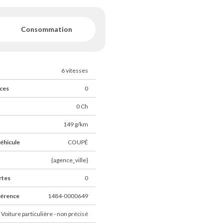
f et non contractuelles.
Consommation
 honoraires sont appliqués à la
6 vitesses
ces
0
0 Ch
149 g/km
éhicule
COUPÉ
{agence_ville}
 sont également perçus côté
rtes
0
férence
1484-0000649
 Voiture particulière - non précisé