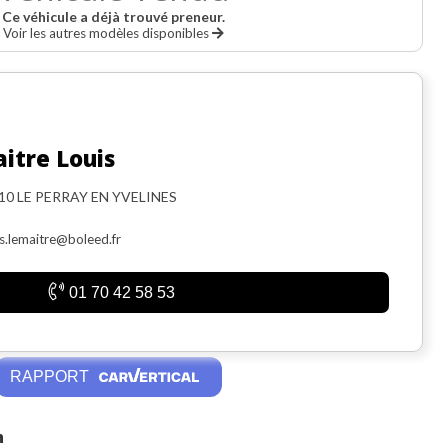
Ce véhicule a déjà trouvé preneur.
Voir les autres modèles disponibles
itre Louis
10 LE PERRAY EN YVELINES
is.lemaitre@boleed.fr
01 70 42 58 53
RAPPORT
n