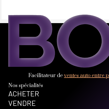
Pack Prestige – 1 091 € TTC (en remplacement du pack standar
• Démarches administratives (hors carte grise)
• Préparation esthétique haut de gamme
• Plein de carburant
• Garantie 12 mois
⸻
Véhicule visible uniquement sur rendez-vous
(¹) Tarifs applicables pour les véhicules particuliers 2 roues motr
000 € TTC.
+ 4 Pneux hiver sur jantes
Facilitateur de
ventes auto entre p
Nos spécialités
ACHETER
VENDRE