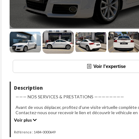
Voir l'expertise
Description
——— NOS SERVICES & PRESTATIONS ————————
Avant de vous déplacer, profitez d’une visite virtuelle complète 
Contactez-nous pour recevoir le lien et découvrir le véhicule en 
Voir plus
Extension de garantie jusqu’à 48 mois
Solutions de financement de 12 à 84 mois avec LEASEWAY
Référence : 1484-0000649
Livraison dans toute la France métropolitaine (sur devis)
Reprise possible de votre véhicule