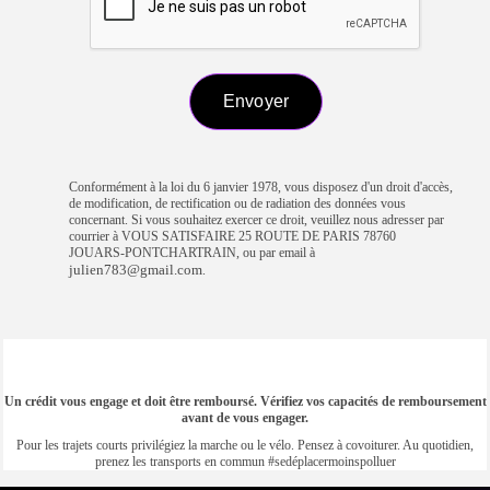
Conformément à la loi du 6 janvier 1978, vous disposez d'un droit d'accès,
de modification, de rectification ou de radiation des données vous
concernant. Si vous souhaitez exercer ce droit, veuillez nous adresser par
courrier à VOUS SATISFAIRE 25 ROUTE DE PARIS 78760
JOUARS-PONTCHARTRAIN, ou par email à
julien783@gmail.com
.
Un crédit vous engage et doit être remboursé. Vérifiez vos capacités de remboursement
avant de vous engager.
Pour les trajets courts privilégiez la marche ou le vélo. Pensez à covoiturer. Au quotidien,
prenez les transports en commun #sedéplacermoinspolluer