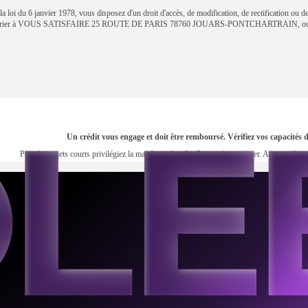
 loi du 6 janvier 1978, vous disposez d'un droit d'accès, de modification, de rectification ou d
courrier à VOUS SATISFAIRE 25 ROUTE DE PARIS 78760 JOUARS-PONTCHARTRAIN, ou 
Un crédit vous engage et doit être remboursé. Vérifiez vos capacité
Pour les trajets courts privilégiez la marche ou le vélo. Pensez à covoiturer. Au quotidi