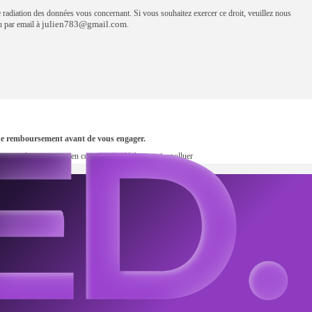
e radiation des données vous concernant. Si vous souhaitez exercer ce droit, veuillez nous
julien783@gmail.com
par email à
.
s de remboursement avant de vous engager.
en, prenez les transports en commun #sedéplacermoinspolluer