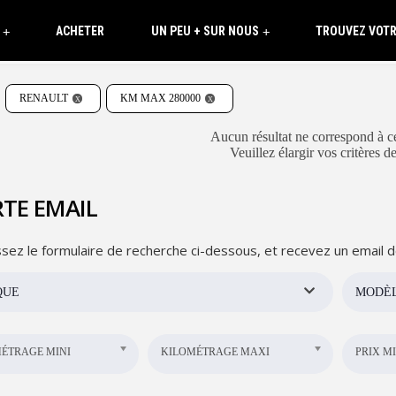
ACHETER
UN PEU + SUR NOUS
TROUVEZ VOTR
+
+
RENAULT
KM MAX 280000
Aucun résultat ne correspond à ce
Veuillez élargir vos critères d
TE EMAIL
sez le formulaire de recherche ci-dessous, et recevez un email d
QUE
MODÈ
ÉTRAGE MINI
KILOMÉTRAGE MAXI
PRIX MI