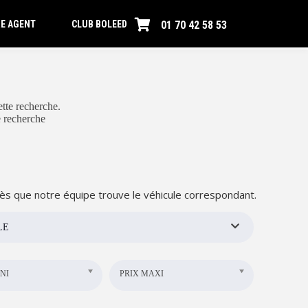
01 70 42 58 53
E AGENT
CLUB BOLEED
tte recherche.
e recherche
ès que notre équipe trouve le véhicule correspondant.
LE
NI
PRIX MAXI