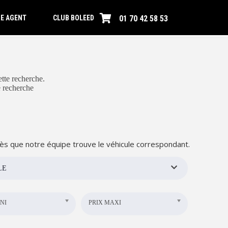
01 70 42 58 53
E AGENT
CLUB BOLEED
tte recherche.
e recherche
ès que notre équipe trouve le véhicule correspondant.
LE
NI
PRIX MAXI