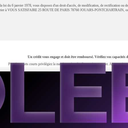
 loi du 6 janvier 1978, vous disposez d'un droit d'accès, de modification, de rectification ou d
courrier à VOUS SATISFAIRE 25 ROUTE DE PARIS 78760 JOUARS-PONTCHARTRAIN, ou 
Un crédit vous engage et doit être remboursé. Vérifiez vos capacité
Pour les trajets courts privilégiez la marche ou le vélo. Pensez à covoiturer. Au quotidi