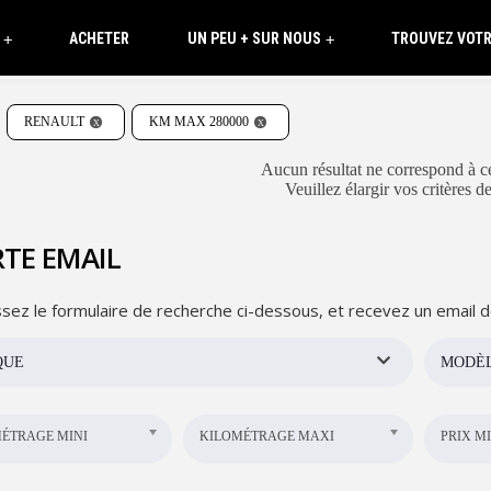
ACHETER
UN PEU + SUR NOUS
TROUVEZ VOTR
+
+
RENAULT
KM MAX 280000
Aucun résultat ne correspond à ce
Veuillez élargir vos critères d
TE EMAIL
sez le formulaire de recherche ci-dessous, et recevez un email d
QUE
MODÈ
ÉTRAGE MINI
KILOMÉTRAGE MAXI
PRIX MI