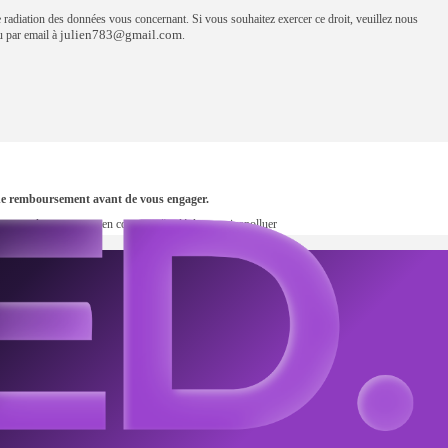
e radiation des données vous concernant. Si vous souhaitez exercer ce droit, veuillez nous
julien783@gmail.com
par email à
.
s de remboursement avant de vous engager.
en, prenez les transports en commun #sedéplacermoinspolluer