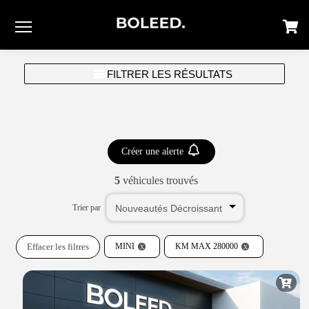
Menu
FILTRER LES RÉSULTATS
Créer une alerte
5
véhicules trouvés
Trier par
Effacer les filtres
MINI
KM MAX 280000