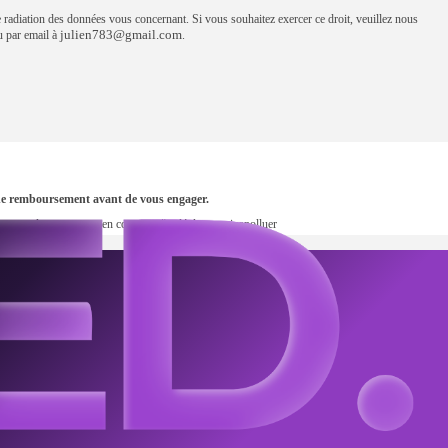
e radiation des données vous concernant. Si vous souhaitez exercer ce droit, veuillez nous
julien783@gmail.com
par email à
.
s de remboursement avant de vous engager.
en, prenez les transports en commun #sedéplacermoinspolluer