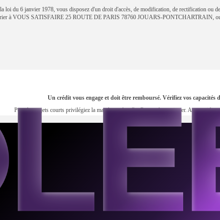
 loi du 6 janvier 1978, vous disposez d'un droit d'accès, de modification, de rectification ou d
courrier à VOUS SATISFAIRE 25 ROUTE DE PARIS 78760 JOUARS-PONTCHARTRAIN, ou 
Un crédit vous engage et doit être remboursé. Vérifiez vos capacité
Pour les trajets courts privilégiez la marche ou le vélo. Pensez à covoiturer. Au quotidi