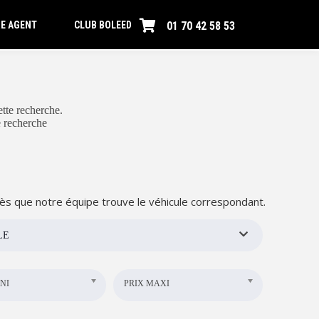
01 70 42 58 53
E AGENT
CLUB BOLEED
tte recherche.
e recherche
ès que notre équipe trouve le véhicule correspondant.
LE
NI
PRIX MAXI