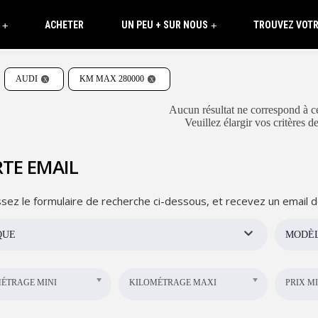
ACHETER
UN PEU + SUR NOUS
TROUVEZ VOTR
+
+
AUDI
KM MAX 280000
Aucun résultat ne correspond à ce
Veuillez élargir vos critères d
TE EMAIL
sez le formulaire de recherche ci-dessous, et recevez un email d
QUE
MODÈ
ÉTRAGE MINI
KILOMÉTRAGE MAXI
PRIX MI